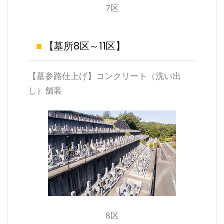
7区
■
【墓所8区～11区】
【墓参路仕上げ】コンクリート（洗い出
し）舗装
8区