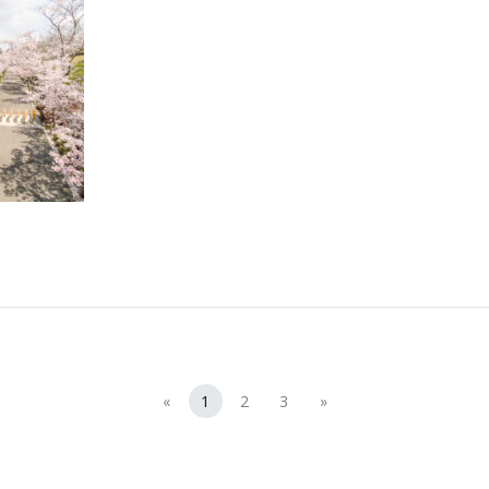
«
1
2
3
»