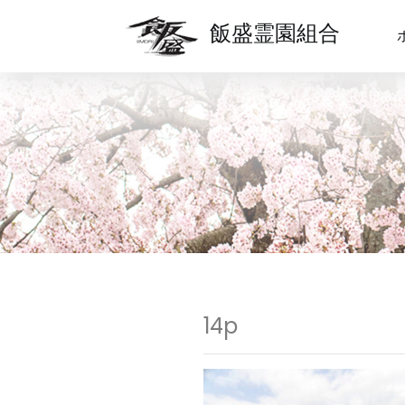
飯盛霊園組合
14p