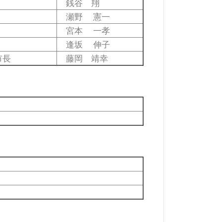
銭谷 翔
瀬野 憲一
宮本 一孝
逢󠄀坂 伸子
市長
藤岡 靖幸