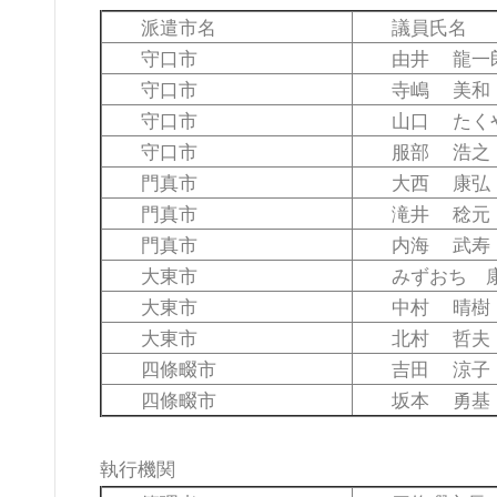
派遣市名
議員氏名
守口市
由井 龍一
守口市
寺嶋 美和
守口市
山口 たく
守口市
服部 浩之
門真市
大西 康弘
門真市
滝井 稔元
門真市
内海 武寿
大東市
みずおち 康
大東市
中村 晴樹
大東市
北村 哲夫
四條畷市
吉田 涼子
四條畷市
坂本 勇基
執行機関