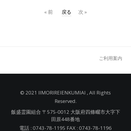
«
前
戻る
次
»
ご利用案内
© 2021 IIMORIREIENKUMIAI , All Rights
Reserved.
飯盛霊園組合 〒575-0012 大阪府四條畷市大字下
田原448番地
電話 : 0743-78-1195 FAX : 0743-78-1196