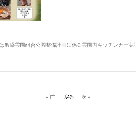
は飯盛霊園組合公園整備計画に係る霊園内キッチンカー実
«
前
戻る
次
»